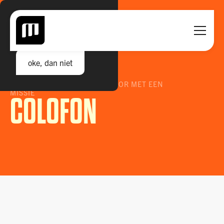
GEEN COOKIES HIER.
Daar had ik geen track in
oke, dan niet
MARK EIKEMA. AGENCY MENTOR MET EEN
MISSIE
COLOFON