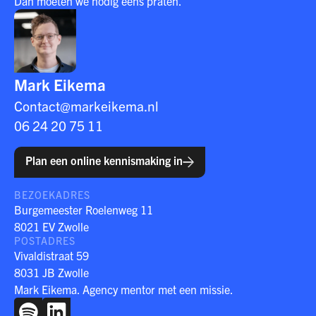
Dan moeten we nodig eens praten.
Mark Eikema
Contact@markeikema.nl
06 24 20 75 11
Plan een online kennismaking in
BEZOEKADRES
Burgemeester Roelenweg 11
8021 EV Zwolle
POSTADRES
Vivaldistraat 59
8031 JB Zwolle
Mark Eikema. Agency mentor met een missie.