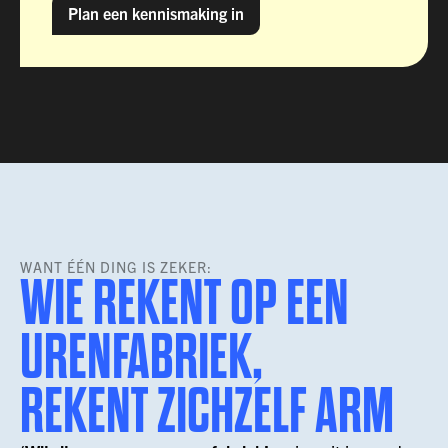
Plan een kennismaking in
WANT ÉÉN DING IS ZEKER:
WIE REKENT OP EEN
URENFABRIEK,
REKENT ZICHZELF ARM