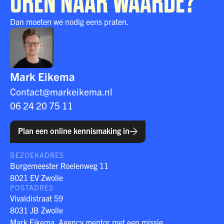
UREN NAAR WAARDE?
Dan moeten we nodig eens praten.
Mark Eikema
Contact@markeikema.nl
06 24 20 75 11
Plan een online kennismaking in
BEZOEKADRES
Burgemeester Roelenweg 11
8021 EV Zwolle
POSTADRES
Vivaldistraat 59
8031 JB Zwolle
Mark Eikema. Agency mentor met een missie.