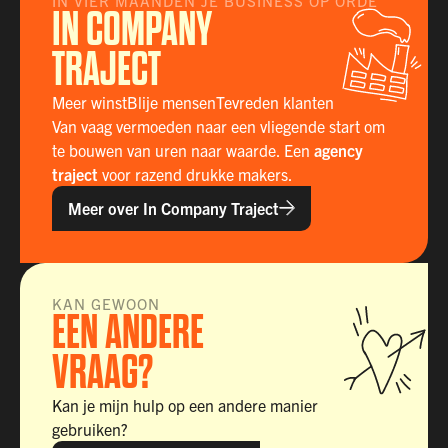
IN VIER MAANDEN JE BUSINESS OP ORDE
IN COMPANY
TRAJECT
Meer winst
Blije mensen
Tevreden klanten
Van vaag vermoeden naar een vliegende start om
te bouwen van uren naar waarde. Een
agency
traject
voor razend drukke makers.
Meer over In Company Traject
KAN GEWOON
EEN ANDERE
VRAAG?
Kan je mijn hulp op een andere manier
gebruiken?