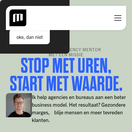
GEEN COOKIES HIER.
Daar had ik geen track in
oke, dan niet
MARK EIKEMA. AGENCY MENTOR
MET EEN MISSIE
STOP MET UREN,
START MET WAARDE.
Ik help agencies en bureaus aan een beter
business model. Het resultaat? Gezondere
marges, blije mensen en meer tevreden
klanten.