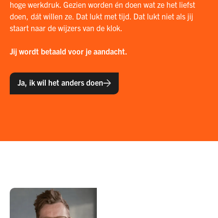
hoge werkdruk. Gezien worden én doen wat ze het liefst
doen, dát willen ze. Dat lukt met tijd. Dat lukt niet als jij
staart naar de wijzers van de klok. ‍
Jij wordt betaald voor je aandacht.
Ja, ik wil het anders doen