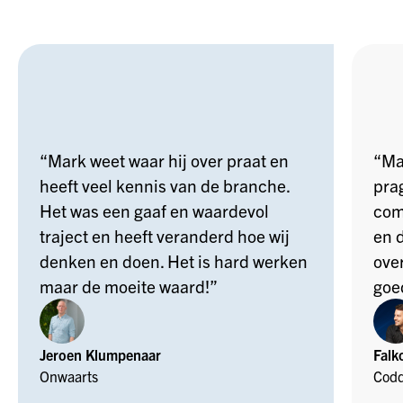
“Mark weet waar hij over praat en
“Ma
heeft veel kennis van de branche.
pra
Het was een gaaf en waardevol
com
traject en heeft veranderd hoe wij
en d
denken en doen. Het is hard werken
over
maar de moeite waard!”
goe
Jeroen Klumpenaar
Falk
Onwaarts
Codd