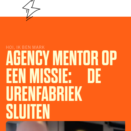
HOI, IK BEN MARK
AGENCY MENTOR OP
EEN MISSIE: DE
URENFABRIEK
SLUITEN